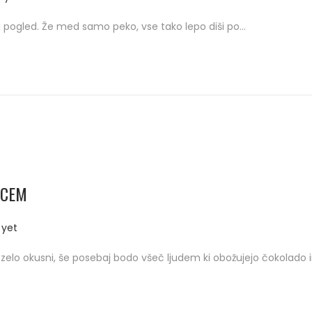
vi pogled. Že med samo peko, vse tako lepo diši po…
RCEM
yet
 zelo okusni, še posebaj bodo všeč ljudem ki obožujejo čokolado 