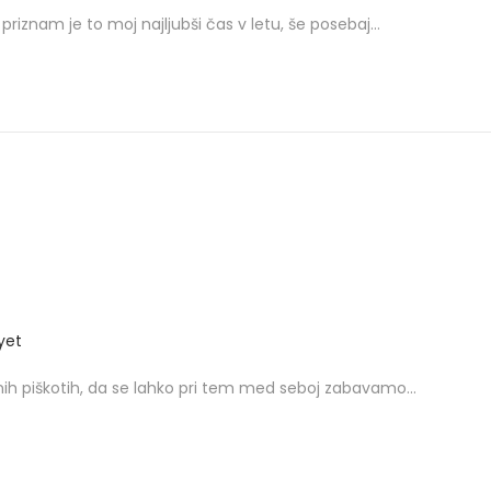
 priznam je to moj najljubši čas v letu, še posebaj…
yet
ičnih piškotih, da se lahko pri tem med seboj zabavamo…