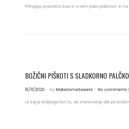
o
7
Prihajajo praznični časi in s tem peka piškotov. In če
s
/
t
1
e
1
d
/
o
2
n
0
2
0
BOŽIČNI PIŠKOTI S SLADKORNO PALČKO
.
.
P
1
15/11/2020
by
MakeSomeSweets
No comments 
o
5
Le kaj je boljšega kot to, da stanovanje diši po bož
s
/
t
1
e
1