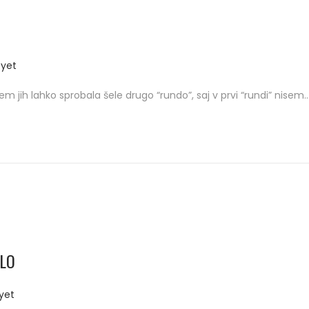
yet
em jih lahko sprobala šele drugo “rundo”, saj v prvi “rundi” nisem
ELO
yet