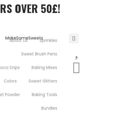
ERS OVER 50£!
About Us
Sprinkles
Sweet Brush Pens
oco Drips
Baking Mixes
Colors
Sweet Glitters
et Powder
Baking Tools
Bundles