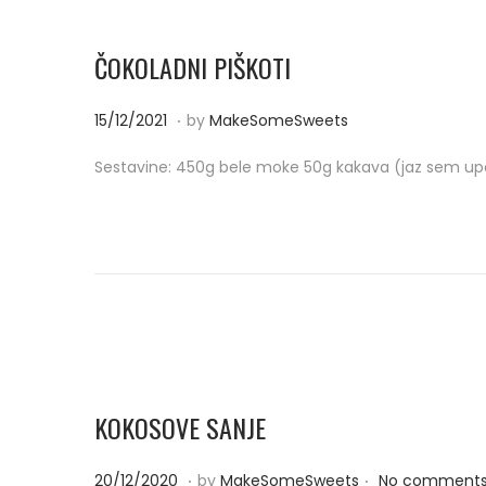
ČOKOLADNI PIŠKOTI
.
P
2
15/12/2021
by
MakeSomeSweets
o
0
Sestavine: 450g bele moke 50g kakava (jaz sem up
s
/
t
0
e
9
d
/
o
2
n
0
2
2
KOKOSOVE SANJE
.
.
P
2
20/12/2020
by
MakeSomeSweets
No comments