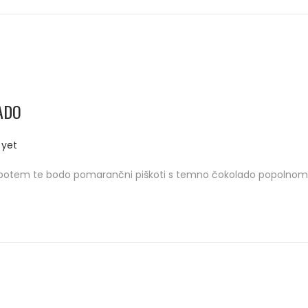
ADO
yet
 potem te bodo pomarančni piškoti s temno čokolado popolnom za