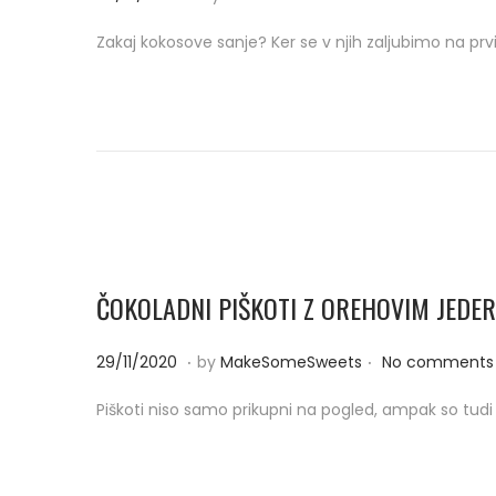
o
1
Zakaj kokosove sanje? Ker se v njih zaljubimo na pr
s
/
t
1
e
2
d
/
o
2
n
0
2
0
ČOKOLADNI PIŠKOTI Z OREHOVIM JEDE
.
.
P
2
29/11/2020
by
MakeSomeSweets
No comments 
o
9
Piškoti niso samo prikupni na pogled, ampak so tudi
s
/
t
1
e
1