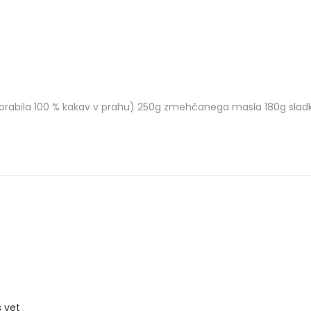
orabila 100 % kakav v prahu) 250g zmehčanega masla 180g sladk
 yet