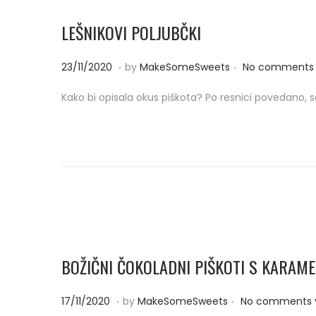
0
LEŠNIKOVI POLJUBČKI
.
.
P
2
23/11/2020
by
MakeSomeSweets
No comments 
o
3
Kako bi opisala okus piškota? Po resnici povedano, s
s
/
t
1
e
1
d
/
o
2
n
0
2
0
BOŽIČNI ČOKOLADNI PIŠKOTI S KARAM
.
.
P
1
17/11/2020
by
MakeSomeSweets
No comments 