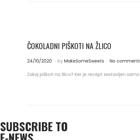
d
/
o
2
n
0
2
0
ČOKOLADNI PIŠKOTI NA ŽLICO
.
.
P
2
24/10/2020
by
MakeSomeSweets
No comments
o
4
Zakaj piškoti na žlico? Ker je recept sestavljen sam
s
/
t
1
e
0
d
/
o
2
SUBSCRIBE TO
n
0
2
E-NEWS
0