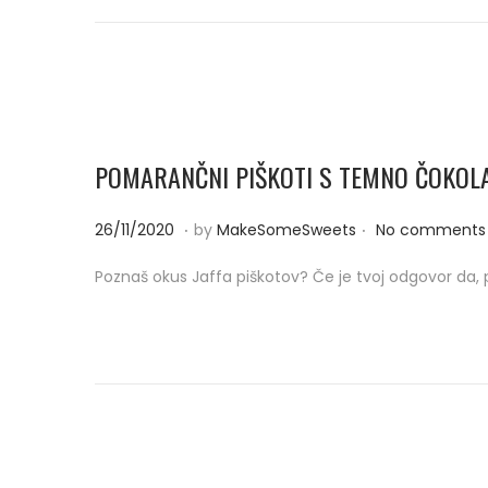
d
/
o
2
n
0
2
0
POMARANČNI PIŠKOTI S TEMNO ČOKOL
.
.
P
2
26/11/2020
by
MakeSomeSweets
No comments 
o
6
Poznaš okus Jaffa piškotov? Če je tvoj odgovor da,
s
/
t
1
e
1
d
/
o
2
n
0
2